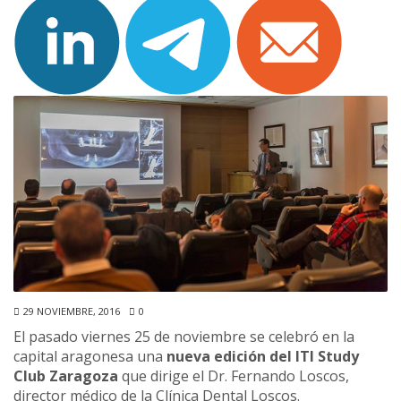
29 NOVIEMBRE, 2016
0
El pasado viernes 25 de noviembre se celebró en la
capital aragonesa una
nueva edición del ITI Study
Club Zaragoza
que dirige el Dr. Fernando Loscos,
director médico de la Clínica Dental Loscos.