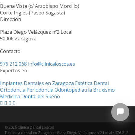
Buena Vista (c/ Arzobispo Morcillo)
Corte Inglés (Paseo Sagasta)
Dirección
Plaza Diego Velázquez nº2 Local
50006 Zaragoza
Contacto
976 212 068
info@clinicaloscos.es
Expertos en
Implantes Dentales en Zaragoza
Estética Dental
Ortodoncia
Periodoncia
Odontopediatría
Bruxismo
Medicina Dental del Sueño
© 2026 Clínica Dental Loscos
Tu clínica dental en Zaragoza · Plaza Diego Velázquez nº2 Local ·
976 212