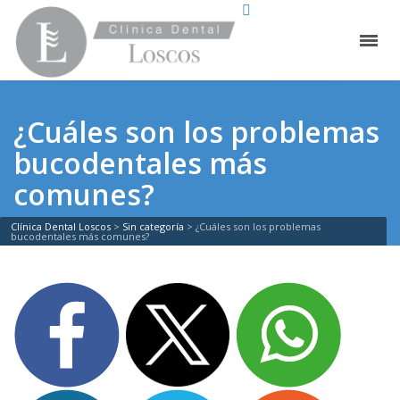
¿Cuáles son los problemas
bucodentales más
comunes?
Clínica Dental Loscos
>
Sin categoría
>
¿Cuáles son los problemas
bucodentales más comunes?