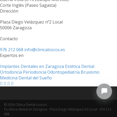
Corte Inglés (Paseo Sagasta)
Dirección
Plaza Diego Velázquez nº2 Local
50006 Zaragoza
Contacto
976 212 068
info@clinicaloscos.es
Expertos en
Implantes Dentales en Zaragoza
Estética Dental
Ortodoncia
Periodoncia
Odontopediatría
Bruxismo
Medicina Dental del Sueño
© 2026 Clínica Dental Loscos
Tu clínica dental en Zaragoza · Plaza Diego Velázquez nº2 Local ·
976 212
068