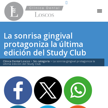
La sonrisa gingival
protagoniza la última
edición del Study Club
Clínica Dental Loscos
>
Sin categoría
>
La sonrisa gingival protagoniza la
última edición del Study Club