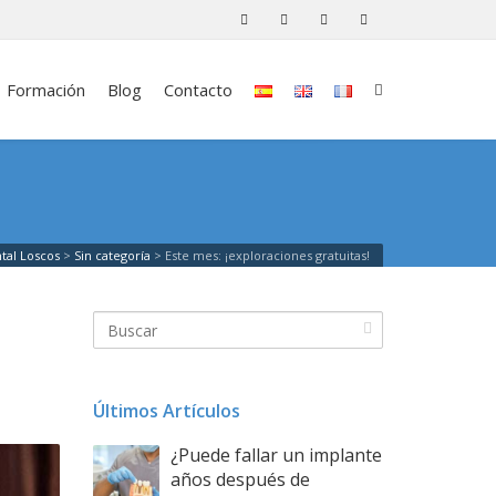
Formación
Blog
Contacto
ntal Loscos
>
Sin categoría
>
Este mes: ¡exploraciones gratuitas!
Últimos Artículos
¿Puede fallar un implante
años después de