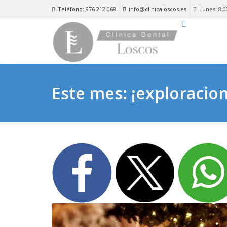
Teléfono: 976 212 068
info@clinicaloscos.es
Lunes: 8:0
Este mes: ¡exploracion