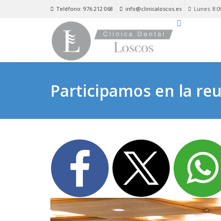
Teléfono: 976 212 068
info@clinicaloscos.es
Lunes: 8:0
Participamos en la r