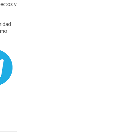
pectos y
nidad
cómo