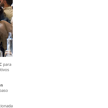
C
para
itivos
n
 paso
acionada