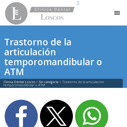
Trastorno de la
articulación
temporomandibular o
ATM
Clínica Dental Loscos
>
Sin categoría
>
Trastorno de la articulación
temporomandibular o ATM