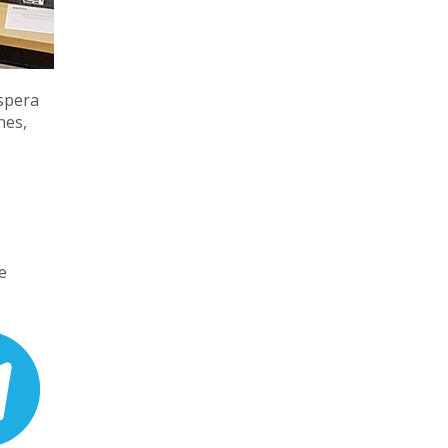
spera
nes,
e